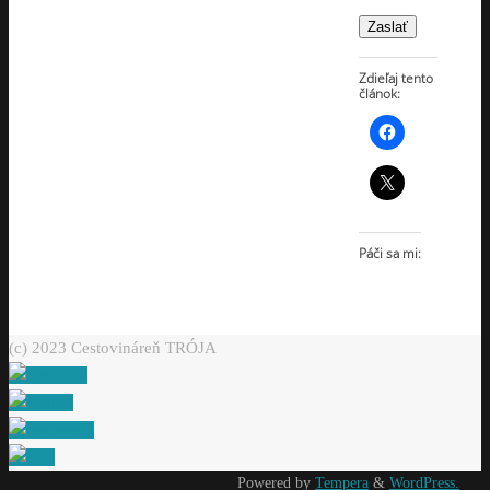
Zaslať
Zdieľaj tento
článok:
Páči sa mi:
(c) 2023 Cestovináreň TRÓJA
Powered by
Tempera
&
WordPress.