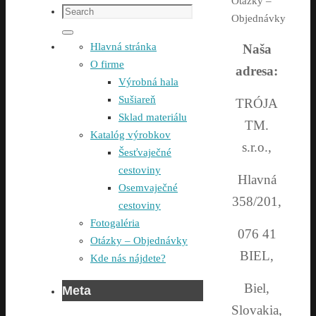
Home
Otázky –
Search
Objednávky
for:
Search
Hlavná stránka
Naša
O firme
adresa:
Výrobná hala
Sušiareň
TRÓJA
Sklad materiálu
TM.
Katalóg výrobkov
s.r.o.,
Šesťvaječné
cestoviny
Hlavná
Osemvaječné
358/201,
cestoviny
Fotogaléria
076 41
Otázky – Objednávky
BIEL,
Kde nás nájdete?
Biel,
Meta
Slovakia,