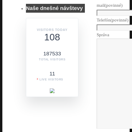
mail
(povinné)
Naše dnešné návštevy
Telefón
(povinné)
VISITORS TODAY
108
Správa
187533
TOTAL VISITORS
11
LIVE VISITORS