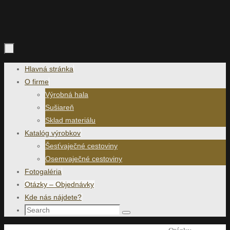
Skip
Hlavná stránka
to
O firme
content
Výrobná hala
Sušiareň
Sklad materiálu
Katalóg výrobkov
Šesťvaječné cestoviny
Osemvaječné cestoviny
Fotogaléria
Otázky – Objednávky
Kde nás nájdete?
Search
Search
for: