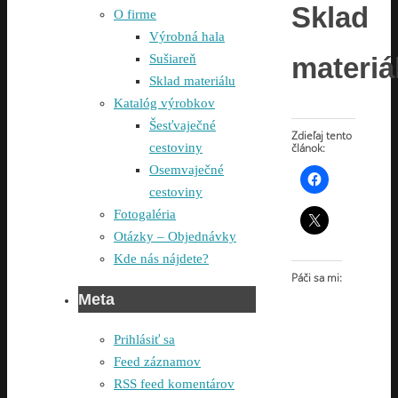
Sklad
O firme
Výrobná hala
Sušiareň
materiá
Sklad materiálu
Katalóg výrobkov
Šesťvaječné
Zdieľaj tento
článok:
cestoviny
Osemvaječné
cestoviny
Fotogaléria
Otázky – Objednávky
Kde nás nájdete?
Páči sa mi:
Meta
Prihlásiť sa
Feed záznamov
RSS feed komentárov